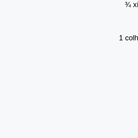
¾ x
1 col