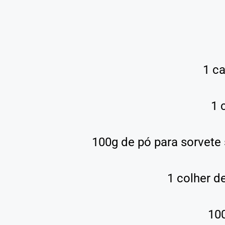
1 c
1 
100g de pó para sorvete
1 colher d
100