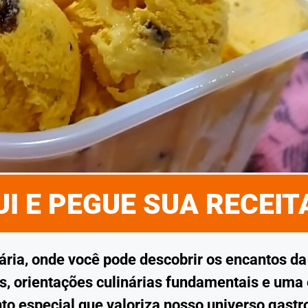
I E PEGUE SUA RECEI
nária, onde você pode descobrir os encantos d
is, orientações culinárias fundamentais e uma
nto especial que valoriza nosso universo gas