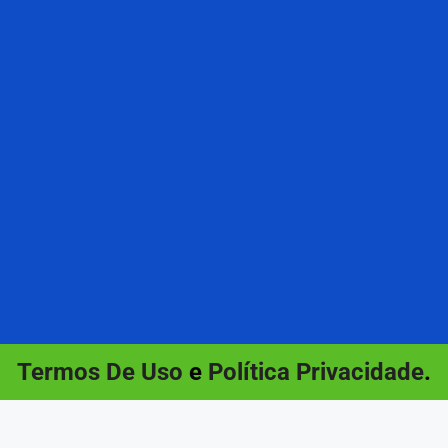
Termos De Uso
e
Política Privacidade
.