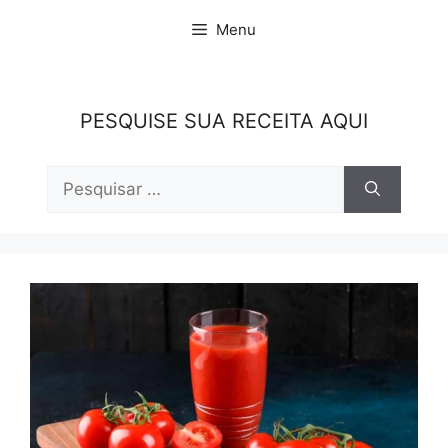
Pular
Menu
para
o
conteúdo
PESQUISE SUA RECEITA AQUI
Pesquisar
por: