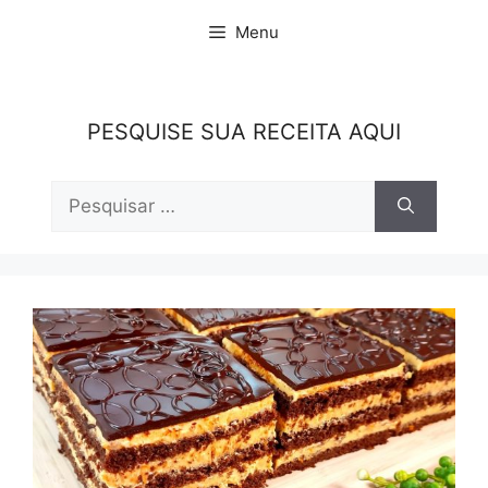
Pular
Menu
para
o
conteúdo
PESQUISE SUA RECEITA AQUI
Pesquisar
por: