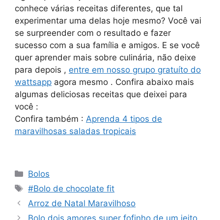
conhece várias receitas diferentes, que tal
experimentar uma delas hoje mesmo? Você vai
se surpreender com o resultado e fazer
sucesso com a sua família e amigos. E se você
quer aprender mais sobre culinária, não deixe
para depois ,
entre em nosso grupo gratuíto do
wattsapp
agora mesmo . Confira abaixo mais
algumas deliciosas receitas que deixei para
você :
Confira também :
Aprenda 4 tipos de
maravilhosas saladas tropicais
Categorias
Bolos
Tags
#Bolo de chocolate fit
Arroz de Natal Maravilhoso
Bolo dois amores super fofinho de um jeito