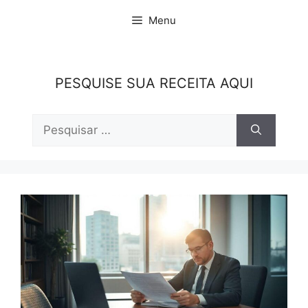
Pular
Menu
para
o
conteúdo
PESQUISE SUA RECEITA AQUI
Pesquisar
por: