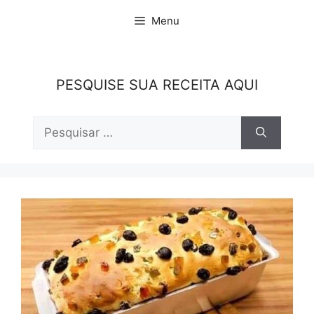
Pular
Menu
para
o
conteúdo
PESQUISE SUA RECEITA AQUI
Pesquisar
por: