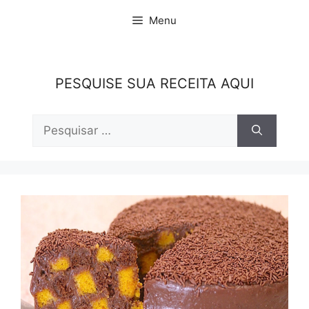
Pular
Menu
para
o
conteúdo
PESQUISE SUA RECEITA AQUI
Pesquisar
por: