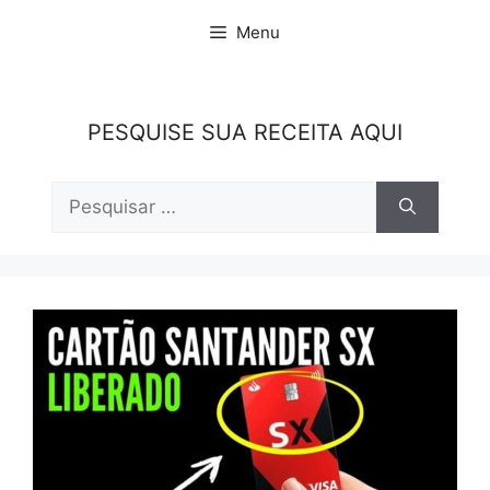
Pular
Menu
para
o
conteúdo
PESQUISE SUA RECEITA AQUI
Pesquisar
por: