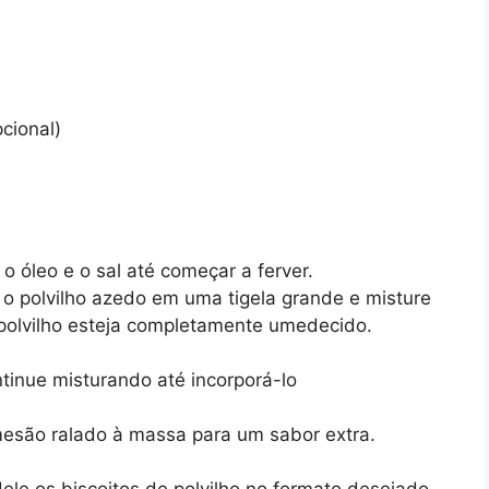
cional)
 óleo e o sal até começar a ferver.
 o polvilho azedo em uma tigela grande e misture
polvilho esteja completamente umedecido.
tinue misturando até incorporá-lo
rmesão ralado à massa para um sabor extra.
e os biscoitos de polvilho no formato desejado.