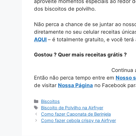
aproveite momentos especiais ao redor 
dos biscoitos de polvilho.
Não perca a chance de se juntar ao noss
diretamente no seu celular receitas únic
AQUI
– é totalmente gratuito, e você ter
Gostou ? Quer mais receitas grátis ?
Continua 
Então não perca tempo entre em
Nosso s
de visitar
Nossa Página
no Facebook para 
Categorias
Biscoitos
Tags
Biscoito de Polvilho na Airfryer
Como fazer Caponata de Berinjela
Como fazer cebola crispy na Airfryer