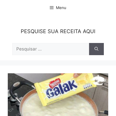
Pular
Menu
para
o
conteúdo
PESQUISE SUA RECEITA AQUI
Pesquisar
por: