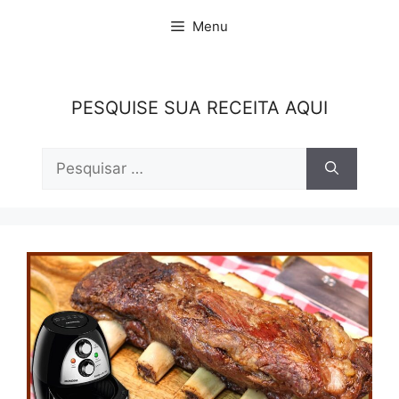
Pular
Menu
para
o
conteúdo
PESQUISE SUA RECEITA AQUI
Pesquisar
por: