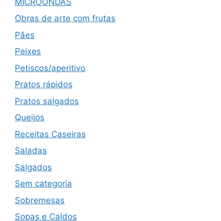
MICROONDAS
Obras de arte com frutas
Pães
Peixes
Petiscos/aperitivo
Pratos rápidos
Pratos salgados
Queijos
Receitas Caseiras
Saladas
Salgados
Sem categoria
Sobremesas
Sopas e Caldos