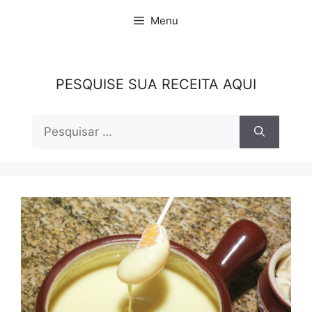
Pular
Menu
para
o
conteúdo
PESQUISE SUA RECEITA AQUI
Pesquisar
por: