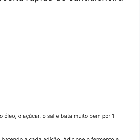
 o óleo, o açúcar, o sal e bata muito bem por 1
, batendo a cada adição. Adicione o fermento e