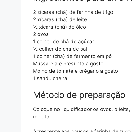
2 xícaras (chá) de farinha de trigo
2 xícaras (chá) de leite
½ xícara (chá) de óleo
2 ovos
1 colher de chá de açúcar
½ colher de chá de sal
1 colher (chá) de fermento em pó
Mussarela e presunto a gosto
Molho de tomate e orégano a gosto
1 sanduicheira
Método de preparação
Coloque no liquidificador os ovos, o leite,
minuto.
Acrescente aos poucos a farinha de trigo