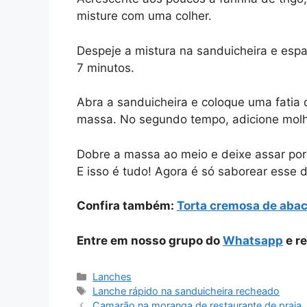
misture com uma colher.
Despeje a mistura na sanduicheira e espal
7 minutos.
Abra a sanduicheira e coloque uma fatia 
massa. No segundo tempo, adicione molh
Dobre a massa ao meio e deixe assar por
E isso é tudo! Agora é só saborear esse d
Confira também:
Torta cremosa de abac
Entre em nosso grupo do
Whatsapp
e re
Categorias
Lanches
Tags
Lanche rápido na sanduicheira recheado
Camarão na moranga de restaurante de praia