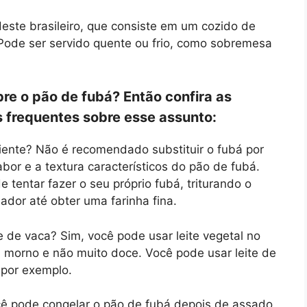
deste brasileiro, que consiste em um cozido de
 Pode ser servido quente ou frio, como sobremesa
re o pão de fubá? Então confira as
 frequentes sobre esse assunto:
diente? Não é recomendado substituir o fubá por
abor e a textura característicos do pão de fubá.
 tentar fazer o seu próprio fubá, triturando o
sador até obter uma farinha fina.
te de vaca? Sim, você pode usar leite vegetal no
ja morno e não muito doce. Você pode usar leite de
 por exemplo.
cê pode congelar o pão de fubá depois de assado