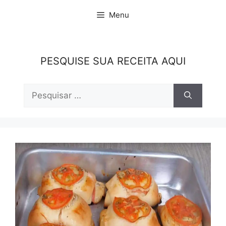
Pular
Menu
para
o
conteúdo
PESQUISE SUA RECEITA AQUI
Pesquisar
por: