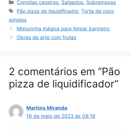
Categorias
Comidas caseiras
,
Salgados
,
Sobremesas
Tags
Pão pizza de liquidificador
,
Torta de coco
simples
Misturinha mágica para limpar banheiro
Obras de arte com frutas
2 comentários em “Pão
pizza de liquidificador”
Martins Miranda
19 de maio de 2023 às 08:19