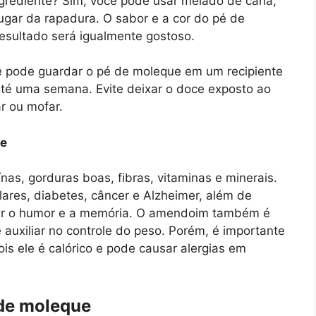
ingrediente? Sim, você pode usar melado de cana,
gar da rapadura. O sabor e a cor do pé de
esultado será igualmente gostoso.
 pode guardar o pé de moleque em um recipiente
té uma semana. Evite deixar o doce exposto ao
r ou mofar.
de
as, gorduras boas, fibras, vitaminas e minerais.
lares, diabetes, câncer e Alzheimer, além de
orar o humor e a memória. O amendoim também é
 auxiliar no controle do peso. Porém, é importante
 ele é calórico e pode causar alergias em
 de moleque