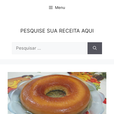
Pular
Menu
para
o
conteúdo
PESQUISE SUA RECEITA AQUI
Pesquisar
por: