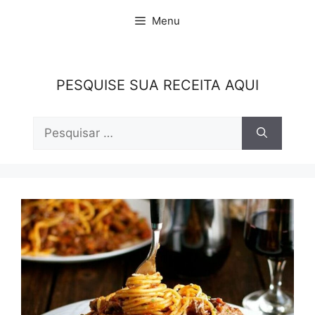
Pular
Menu
para
o
conteúdo
PESQUISE SUA RECEITA AQUI
Pesquisar
por: