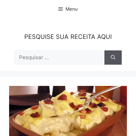
Pular
Menu
para
o
conteúdo
PESQUISE SUA RECEITA AQUI
Pesquisar
por: