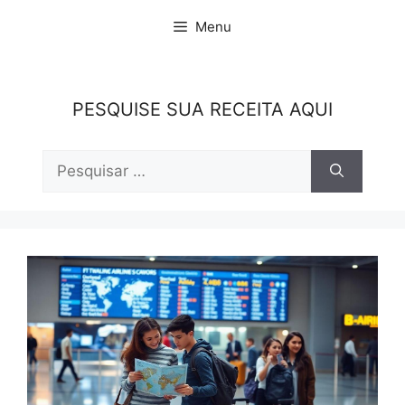
Pular
Menu
para
o
conteúdo
PESQUISE SUA RECEITA AQUI
Pesquisar
por: