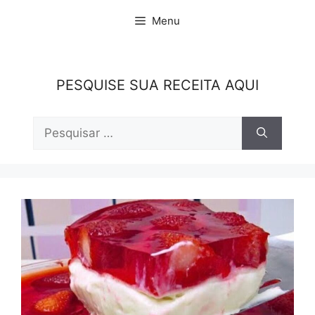
Pular
Menu
para
o
conteúdo
PESQUISE SUA RECEITA AQUI
Pesquisar
por: