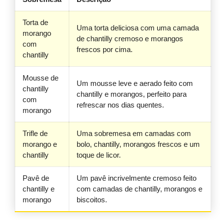
Torta de
Uma torta deliciosa com uma camada
morango
de chantilly cremoso e morangos
com
frescos por cima.
chantilly
Mousse de
Um mousse leve e aerado feito com
chantilly
chantilly e morangos, perfeito para
com
refrescar nos dias quentes.
morango
Trifle de
Uma sobremesa em camadas com
morango e
bolo, chantilly, morangos frescos e um
chantilly
toque de licor.
Pavê de
Um pavê incrivelmente cremoso feito
chantilly e
com camadas de chantilly, morangos e
morango
biscoitos.