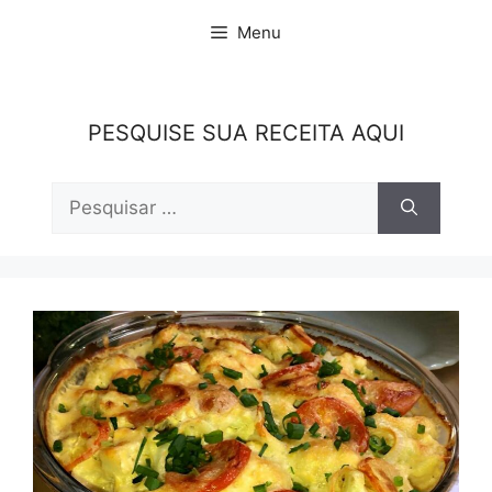
Pular
Menu
para
o
conteúdo
PESQUISE SUA RECEITA AQUI
Pesquisar
por: