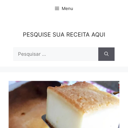
Pular
Menu
para
o
conteúdo
PESQUISE SUA RECEITA AQUI
Pesquisar
por: