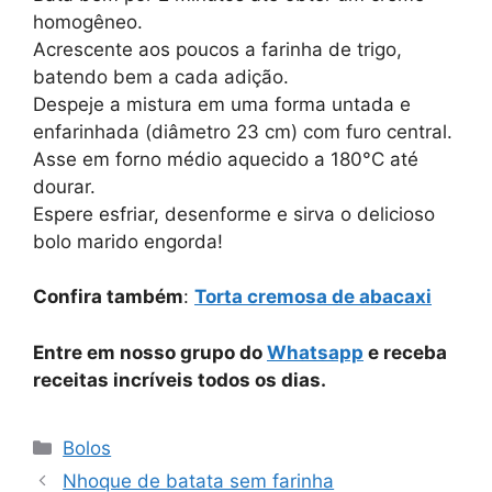
homogêneo.
Acrescente aos poucos a farinha de trigo,
batendo bem a cada adição.
Despeje a mistura em uma forma untada e
enfarinhada (diâmetro 23 cm) com furo central.
Asse em forno médio aquecido a 180°C até
dourar.
Espere esfriar, desenforme e sirva o delicioso
bolo marido engorda!
Confira também
:
Torta cremosa de abacaxi
Entre em nosso grupo do
Whatsapp
e receba
receitas incríveis todos os dias.
Categorias
Bolos
Nhoque de batata sem farinha