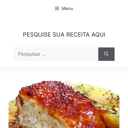
Pular
Menu
para
o
conteúdo
PESQUISE SUA RECEITA AQUI
Pesquisar
por: