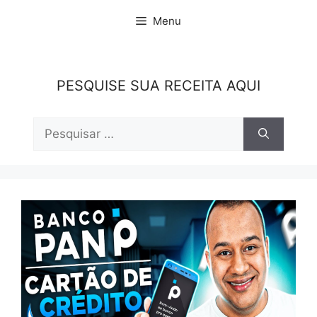
Pular
Menu
para
o
conteúdo
PESQUISE SUA RECEITA AQUI
Pesquisar
por: