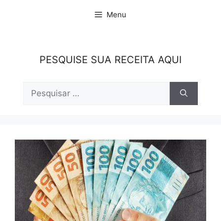
Pular
Menu
para
o
conteúdo
PESQUISE SUA RECEITA AQUI
Pesquisar
por: