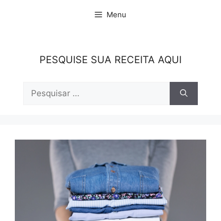
Pular
Menu
para
o
conteúdo
PESQUISE SUA RECEITA AQUI
Pesquisar
por: