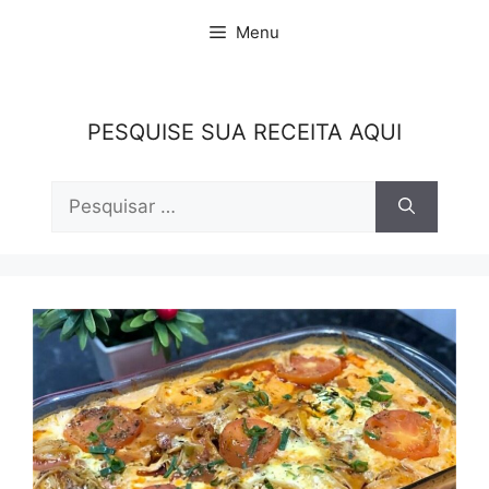
Pular
Menu
para
o
conteúdo
PESQUISE SUA RECEITA AQUI
Pesquisar
por: