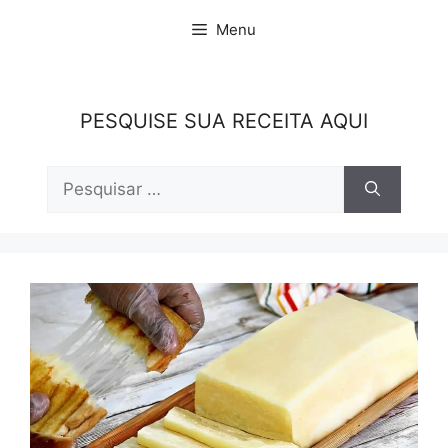
Pular
Menu
para
o
conteúdo
PESQUISE SUA RECEITA AQUI
Pesquisar
por: