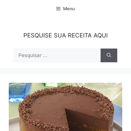
Pular
Menu
para
o
conteúdo
PESQUISE SUA RECEITA AQUI
Pesquisar
por: