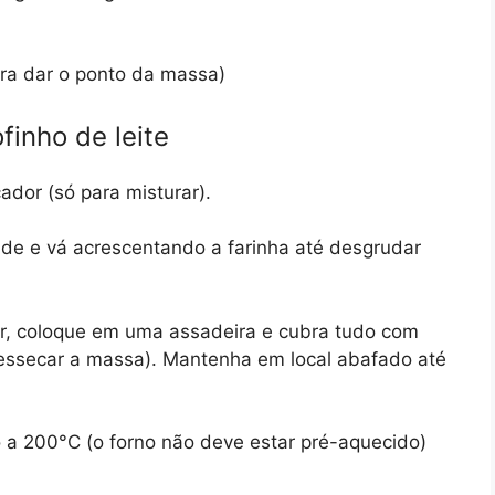
ara dar o ponto da massa)
inho de leite
icador (só para misturar).
nde e vá acrescentando a farinha até desgrudar
r, coloque em uma assadeira e cubra tudo com
essecar a massa). Mantenha em local abafado até
-o a 200°C (o forno não deve estar pré-aquecido)