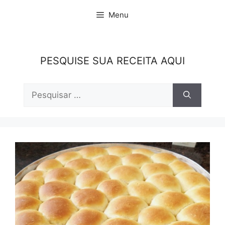
Pular
Menu
para
o
conteúdo
PESQUISE SUA RECEITA AQUI
Pesquisar
por: