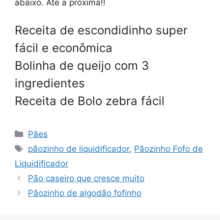
abaixo. Até a próxima!!
Receita de escondidinho super
fácil e econômica
Bolinha de queijo com 3
ingredientes
Receita de Bolo zebra fácil
Categorias
Pães
Tags
pãozinho de liquidificador
,
Pãozinho Fofo de
Liquidificador
Pão caseiro que cresce muito
Pãozinho de algodão fofinho