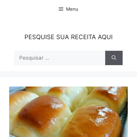
Pular
Menu
para
o
conteúdo
PESQUISE SUA RECEITA AQUI
Pesquisar
por: