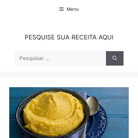
Pular
Menu
para
o
conteúdo
PESQUISE SUA RECEITA AQUI
Pesquisar
por: