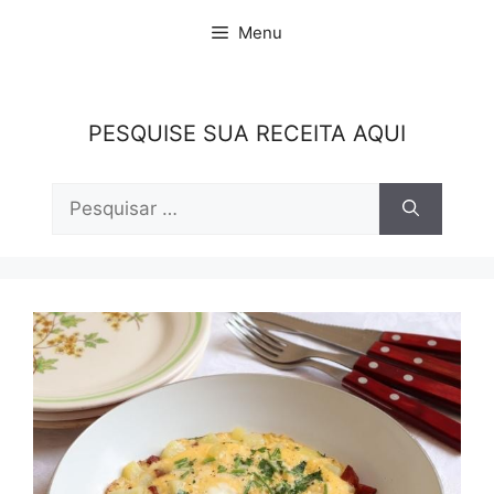
Pular
Menu
para
o
conteúdo
PESQUISE SUA RECEITA AQUI
Pesquisar
por: