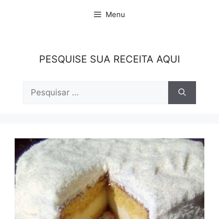
Pular
Menu
para
o
conteúdo
PESQUISE SUA RECEITA AQUI
Pesquisar
por: