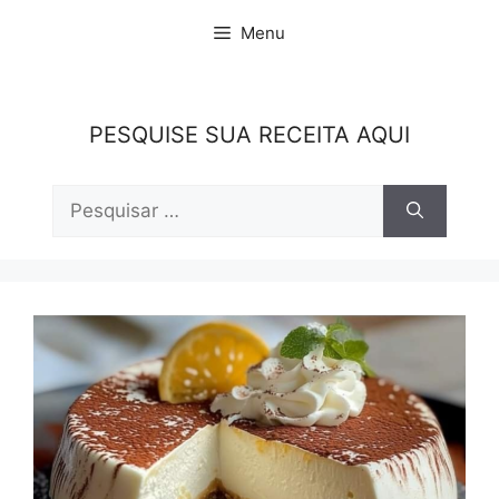
Pular
Menu
para
o
conteúdo
PESQUISE SUA RECEITA AQUI
Pesquisar
por: