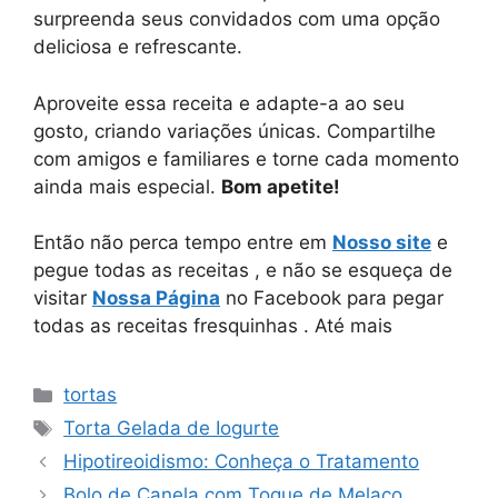
surpreenda seus convidados com uma opção
deliciosa e refrescante.
Aproveite essa receita e adapte-a ao seu
gosto, criando variações únicas. Compartilhe
com amigos e familiares e torne cada momento
ainda mais especial.
Bom apetite!
Então não perca tempo entre em
Nosso site
e
pegue todas as receitas , e não se esqueça de
visitar
Nossa Página
no Facebook para pegar
todas as receitas fresquinhas . Até mais
Categorias
tortas
Tags
Torta Gelada de Iogurte
Hipotireoidismo: Conheça o Tratamento
Bolo de Canela com Toque de Melaço