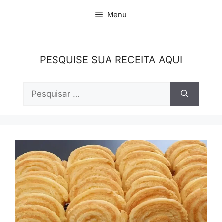
Pular
Menu
para
o
conteúdo
PESQUISE SUA RECEITA AQUI
Pesquisar
por: