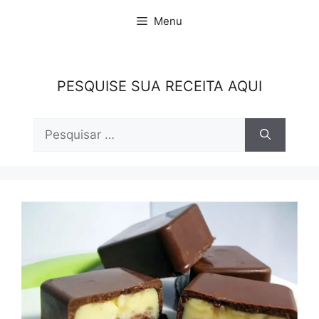
Pular
Menu
para
o
conteúdo
PESQUISE SUA RECEITA AQUI
Pesquisar
por: