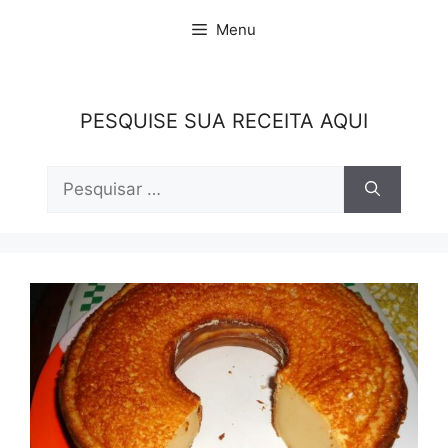
Pular
Menu
para
o
conteúdo
PESQUISE SUA RECEITA AQUI
Pesquisar
por: