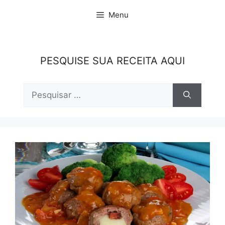
Pular
Menu
para
o
conteúdo
PESQUISE SUA RECEITA AQUI
Pesquisar
por: