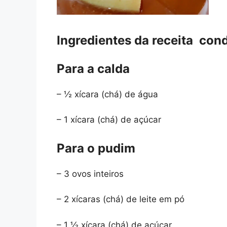
Ingredientes da receita co
Para a calda
– ½ xícara (chá) de água
– 1 xícara (chá) de açúcar
Para o pudim
– 3 ovos inteiros
– 2 xícaras (chá) de leite em pó
– 1 ½ xícara (chá) de açúcar