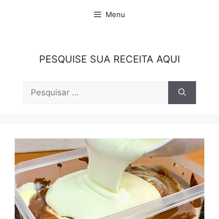
Pular
Menu
para
o
conteúdo
PESQUISE SUA RECEITA AQUI
Pesquisar
por: