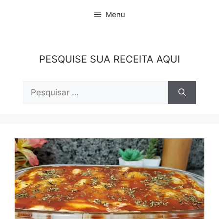
Pular
Menu
para
o
conteúdo
PESQUISE SUA RECEITA AQUI
Pesquisar
por: