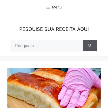
Pular
Menu
para
o
conteúdo
PESQUISE SUA RECEITA AQUI
Pesquisar
por: