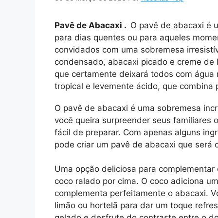
Pavê de Abacaxi .
O pavê de abacaxi é u
para dias quentes ou para aqueles mome
convidados com uma sobremesa irresistíve
condensado, abacaxi picado e creme de le
que certamente deixará todos com água n
tropical e levemente ácido, que combina
O pavê de abacaxi é uma sobremesa incrí
você queira surpreender seus familiares
fácil de preparar. Com apenas alguns ing
pode criar um pavê de abacaxi que será
Uma opção deliciosa para complementar 
coco ralado por cima. O coco adiciona um
complementa perfeitamente o abacaxi. V
limão ou hortelã para dar um toque refre
gelado e desfrute do contraste entre o d