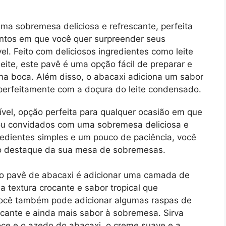
ma sobremesa deliciosa e refrescante, perfeita
ntos em que você quer surpreender seus
l. Feito com deliciosos ingredientes como leite
ite, este pavê é uma opção fácil de preparar e
a boca. Além disso, o abacaxi adiciona um sabor
 perfeitamente com a doçura do leite condensado.
vel, opção perfeita para qualquer ocasião em que
 ou convidados com uma sobremesa deliciosa e
redientes simples e um pouco de paciência, você
 o destaque da sua mesa de sobremesas.
o pavê de abacaxi é adicionar uma camada de
a textura crocante e sabor tropical que
ocê também pode adicionar algumas raspas de
scante e ainda mais sabor à sobremesa. Sirva
oce e o azedo do abacaxi, o creme suave e a