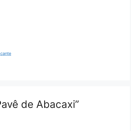
scante
Pavê de Abacaxi”