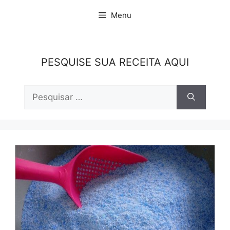
Pular
Menu
para
o
conteúdo
PESQUISE SUA RECEITA AQUI
Pesquisar
por: