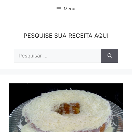
Pular
Menu
para
o
conteúdo
PESQUISE SUA RECEITA AQUI
Pesquisar
por: