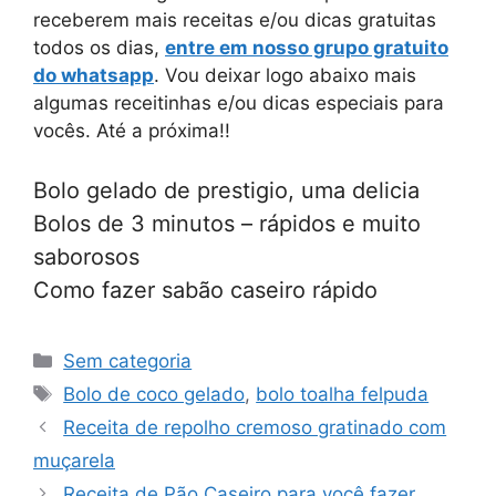
receberem mais receitas e/ou dicas gratuitas
todos os dias,
entre em nosso grupo gratuito
do whatsapp
. Vou deixar logo abaixo mais
algumas receitinhas e/ou dicas especiais para
vocês. Até a próxima!!
Bolo gelado de prestigio, uma delicia
Bolos de 3 minutos – rápidos e muito
saborosos
Como fazer sabão caseiro rápido
Categorias
Sem categoria
Tags
Bolo de coco gelado
,
bolo toalha felpuda
Receita de repolho cremoso gratinado com
muçarela
Receita de Pão Caseiro para você fazer