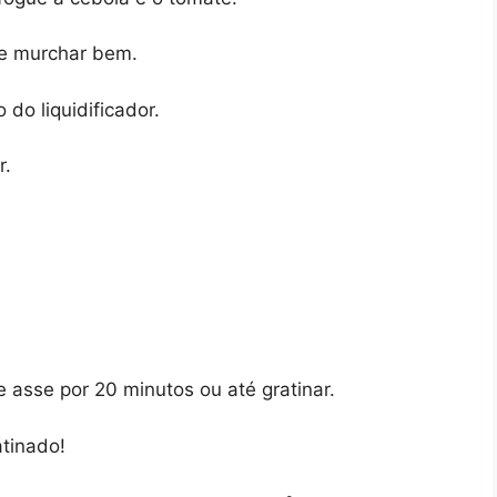
ue murchar bem.
do liquidificador.
r.
 asse por 20 minutos ou até gratinar.
atinado!