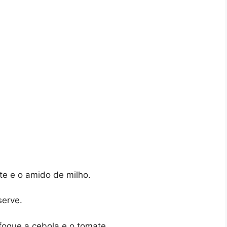
eite e o amido de milho.
serve.
fogue a cebola e o tomate.