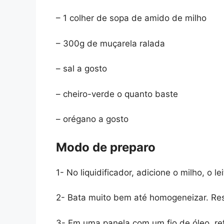
– 1 colher de sopa de amido de milho
– 300g de muçarela ralada
– sal a gosto
– cheiro-verde o quanto baste
– orégano a gosto
Modo de preparo
1- No liquidificador, adicione o milho, o l
2- Bata muito bem até homogeneizar. Re
3- Em uma panela com um fio de óleo, re