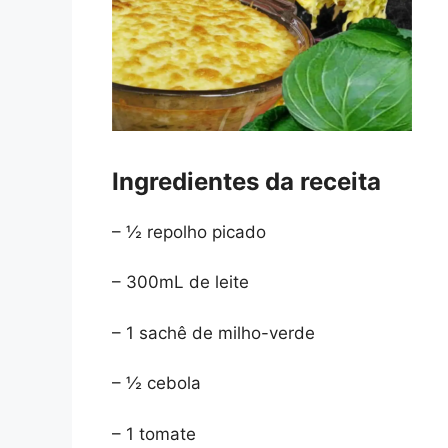
Ingredientes da receita
– ½ repolho picado
– 300mL de leite
– 1 sachê de milho-verde
– ½ cebola
– 1 tomate